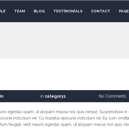
ULE
TEAM
BLOG
TESTIMONIALS
CONTACT
PAGE
in
in
category1
No Comments
auris egestas quam, ut aliquam massa nisl quis neque. Suspendisse in 
picurei indoctum ne. Cu impetus epicurei indoctum ne. Ea cum omit
ntum feugiat, velit mauris egestas quam, ut aliquam massa nisl quis ne