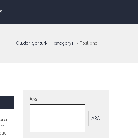
S
Gulden Şentürk
>
category1
>
Post one
Ara
ARA
orci
tam
que.