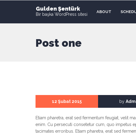
Gulden Şentürk
ABOUT
SCHED
Bir başka WordPress sitesi
Post one
12 Şubat 2015
by
Adm
Etiam pharetra, erat sed fermentum feugiat, velit m
enim. Cu persecuti consetetur cum, quo impetus e
tacimates erroribus. Etiam pharetra, erat sed ferme