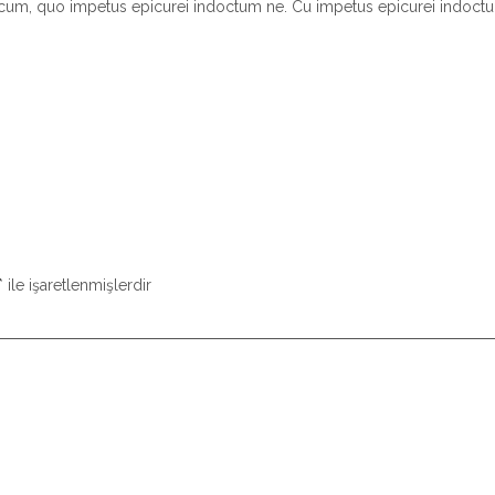
 cum, quo impetus epicurei indoctum ne. Cu impetus epicurei indoct
*
ile işaretlenmişlerdir